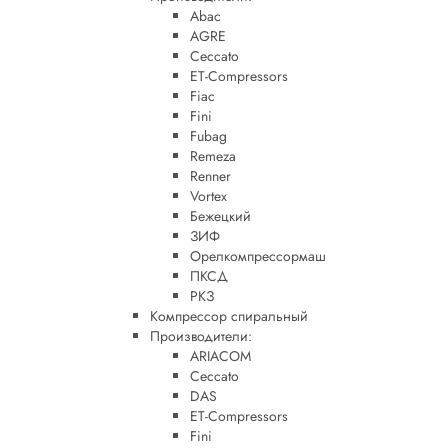
Abac
AGRE
Ceccato
ET-Compressors
Fiac
Fini
Fubag
Remeza
Renner
Vortex
Бежецкий
ЗИФ
Орелкомпрессормаш
ПКСД
РКЗ
Компрессор спиральный
Производители:
ARIACOM
Ceccato
DAS
ET-Compressors
Fini