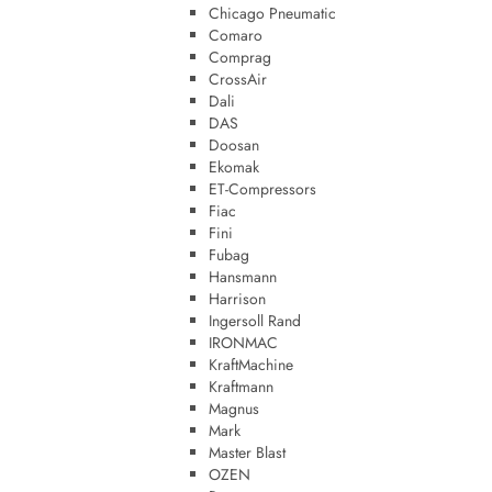
Chicago Pneumatic
Comaro
Comprag
CrossAir
Dali
DAS
Doosan
Ekomak
ET-Compressors
Fiac
Fini
Fubag
Hansmann
Harrison
Ingersoll Rand
IRONMAC
KraftMachine
Kraftmann
Magnus
Mark
Master Blast
OZEN