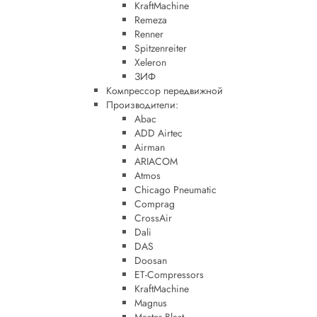
KraftMachine
Remeza
Renner
Spitzenreiter
Xeleron
ЗИФ
Компрессор передвижной
Производители:
Abac
ADD Airtec
Airman
ARIACOM
Atmos
Chicago Pneumatic
Comprag
CrossAir
Dali
DAS
Doosan
ET-Compressors
KraftMachine
Magnus