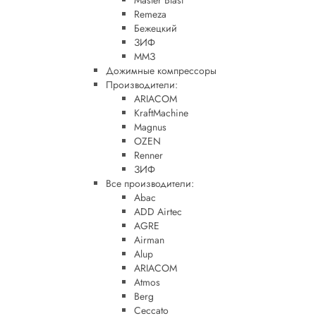
Master Blast
Remeza
Бежецкий
ЗИФ
ММЗ
Дожимные компрессоры
Производители:
ARIACOM
KraftMachine
Magnus
OZEN
Renner
ЗИФ
Все производители:
Abac
ADD Airtec
AGRE
Airman
Alup
ARIACOM
Atmos
Berg
Ceccato