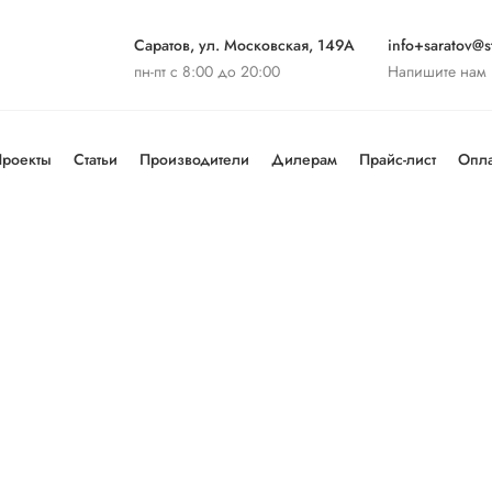
Саратов, ул. Московская, 149А
info+saratov@st
пн-пт с 8:00 до 20:00
Напишите нам
роекты
Статьи
Производители
Дилерам
Прайс-лист
Опла