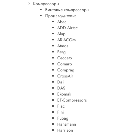
Компрессоры
Винтовые компрессоры
Производители:
Abac
ADD Airtec
Alup
ARIACOM
Atmos
Berg
Ceccato
Comaro
Comprag
CrossAir
Dali
DAS
Ekomak
ET-Compressors
Fiac
Fini
Fubag
Hansmann
Harrison