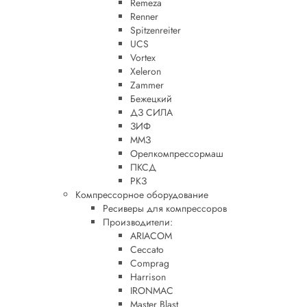
Remeza
Renner
Spitzenreiter
UCS
Vortex
Xeleron
Zammer
Бежецкий
ДЗ СИЛА
ЗИФ
ММЗ
Орелкомпрессормаш
ПКСД
РКЗ
Компрессорное оборудование
Ресиверы для компрессоров
Производители:
ARIACOM
Ceccato
Comprag
Harrison
IRONMAC
Master Blast