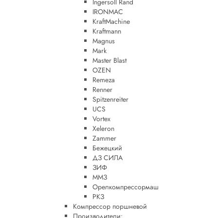
Ingersoll Rand
IRONMAC
KraftMachine
Kraftmann
Magnus
Mark
Master Blast
OZEN
Remeza
Renner
Spitzenreiter
UCS
Vortex
Xeleron
Zammer
Бежецкий
ДЗ СИЛА
ЗИФ
ММЗ
Орелкомпрессормаш
РКЗ
Компрессор поршневой
Производители: