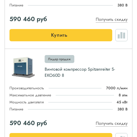
Питание
380 В
590 460
руб
Получить скидку
Купить
Лидер продаж
Винтовой компрессор Spitzenreiter S-
EKO60D 8
Производительность
7000 л/мин
Максимальное давление
8 атм
Мощность двигателя
45 кВт
Питание
380 В
590 460
руб
Получить скидку