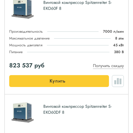
Винтовой компрессор Spitzenreiter S-
EKO60F 8
Производительность
7000 л/мин
Максимальное давление
8 атм
Мощность двигателя
45 кВт
Питание
380 В
823 537
руб
Получить скидку
Купить
Винтовой компрессор Spitzenreiter S-
EKO60DF 8