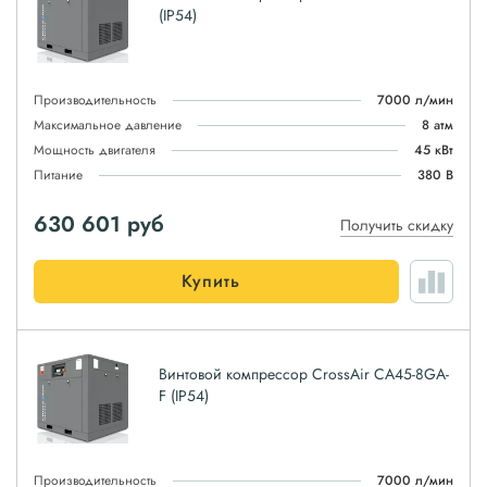
(IP54)
Производительность
7000 л/мин
Максимальное давление
8 атм
Мощность двигателя
45 кВт
Питание
380 В
630 601
руб
Получить скидку
Купить
Винтовой компрессор CrossAir CA45-8GA-
F (IP54)
Производительность
7000 л/мин