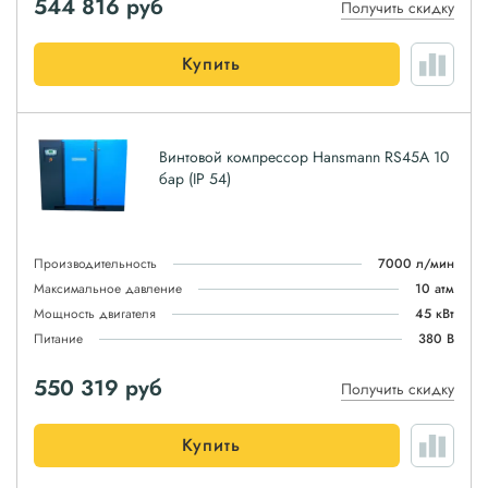
544 816
руб
Получить скидку
Купить
Винтовой компрессор Hansmann RS45A 10
бар (IP 54)
Производительность
7000 л/мин
Максимальное давление
10 атм
Мощность двигателя
45 кВт
Питание
380 В
550 319
руб
Получить скидку
Купить