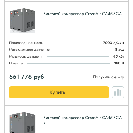
Винтовой компрессор CrossAir CA45-8GA
Производительность
7000 л/мин
Максимальное давление
8 атм
Мощность двигателя
45 кВт
Питание
380 В
551 776
руб
Получить скидку
Купить
Винтовой компрессор CrossAir CA45-8GA-
F