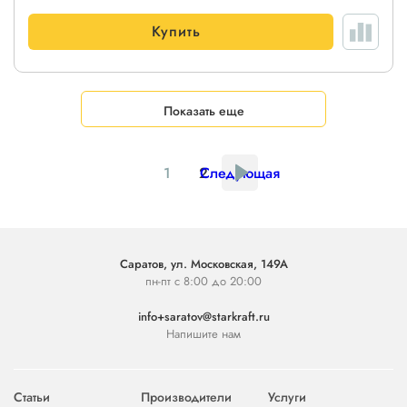
Купить
Показать еще
1
2
Следующая
Саратов, ул. Московская, 149А
пн-пт с 8:00 до 20:00
info+saratov@starkraft.ru
Напишите нам
Статьи
Производители
Услуги