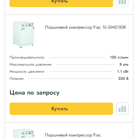
Купить
Поршневой компрессор Fiac 16.GMS150K
Производительность
150 л/мин
Максимальное давление
8 атм
Мощность двигателя
1.1 кВт
Питание
220 В
Цена по запросу
Купить
Поршневой компрессор Fiac