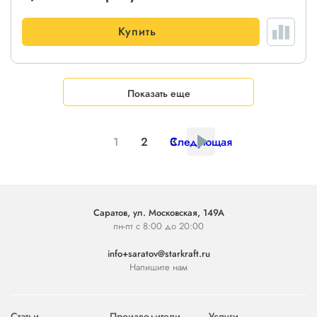
Купить
Показать еще
1
2
3
Следующая
Саратов, ул. Московская, 149А
пн-пт с 8:00 до 20:00
info+saratov@starkraft.ru
Напишите нам
Статьи
Производители
Услуги