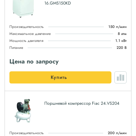
16.GMS150KD
Производительность
150 л/мин
Максимальное давление
8 атм
Мощность двигателя
1.1 кВт
Питание
220 В
Цена по запросу
Купить
Поршневой компрессор Fiac 24.VS204
Производительность
200 л/мин