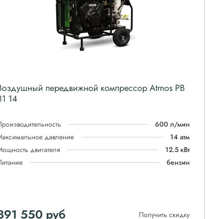
Воздушный передвижной компрессор Atmos PB
81 14
Производительность
600 л/мин
Максимальное давление
14 атм
Мощность двигателя
12.5 кВт
Питание
бензин
891 550
руб
Получить скидку