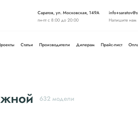
Саратов, ул. Московская, 149А
info+saratov@st
пн-пт с 8:00 до 20:00
Напишите нам
роекты
Статьи
Производители
Дилерам
Прайс-лист
Опла
ижной
632 модели