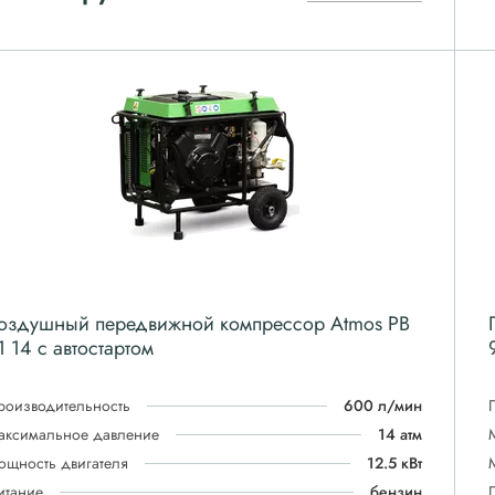
оздушный передвижной компрессор Atmos PB
1 14 с автостартом
роизводительность
600 л/мин
аксимальное давление
14 атм
ощность двигателя
12.5 кВт
итание
бензин