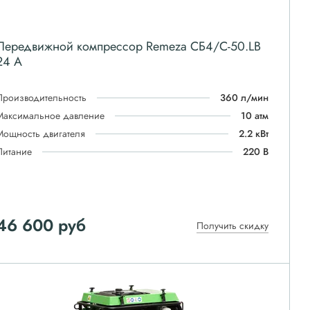
Передвижной компрессор Remeza СБ4/С-50.LB
24 A
Производительность
360 л/мин
Максимальное давление
10 атм
Мощность двигателя
2.2 кВт
Питание
220 В
46 600
руб
Получить скидку