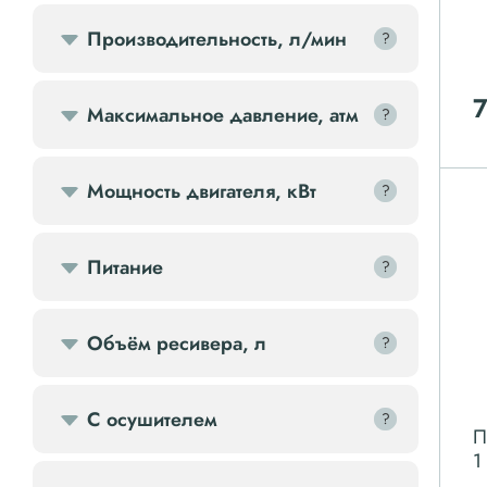
Производительность, л/мин
?
?
Компрессорное оборудование
7
Максимальное давление, атм
?
?
Компрессоры доп.
Мощность двигателя, кВт
?
?
Осветительные мачты
Питание
?
?
Осушители
Ресиверы
Объём ресивера, л
?
?
Фильтры
С осушителем
?
?
П
1