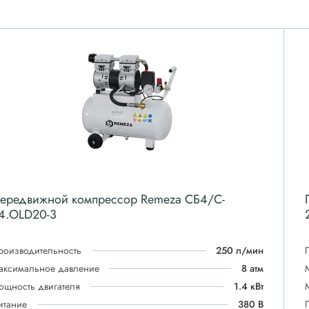
ередвижной компрессор Remeza СБ4/C-
4.OLD20-3
роизводительность
250 л/мин
аксимальное давление
8 атм
ощность двигателя
1.4 кВт
итание
380 В