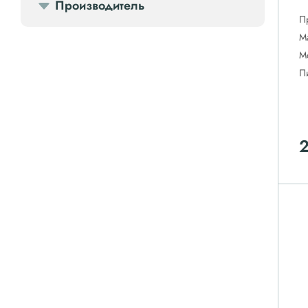
Производитель
П
М
М
П