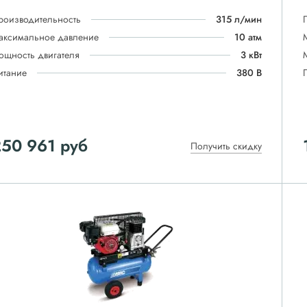
роизводительность
315 л/мин
аксимальное давление
10 атм
ощность двигателя
3 кВт
итание
380 В
250 961
руб
Получить скидку