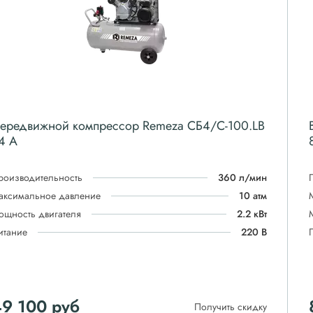
ередвижной компрессор Remeza СБ4/С-100.LB
4 A
роизводительность
360 л/мин
аксимальное давление
10 атм
ощность двигателя
2.2 кВт
итание
220 В
49 100
руб
Получить скидку