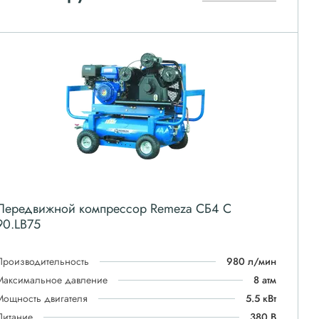
Передвижной компрессор Remeza СБ4 С
90.LB75
Производительность
980 л/мин
Максимальное давление
8 атм
Мощность двигателя
5.5 кВт
Питание
380 В