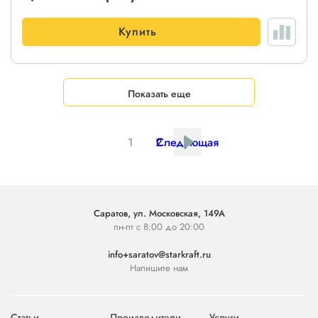
Купить
Показать еще
1
2
Следующая
Саратов, ул. Московская, 149А
пн-пт с 8:00 до 20:00
info+saratov@starkraft.ru
Напишите нам
Статьи
Производители
Услуги