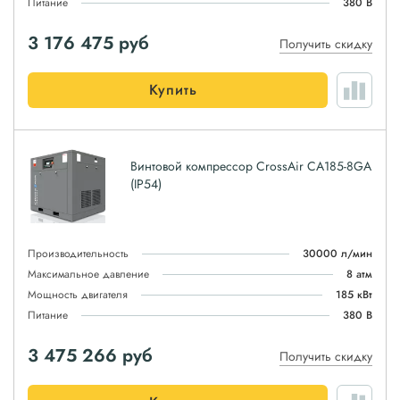
Питание
380 В
3 176 475
руб
Получить скидку
Купить
Винтовой компрессор CrossAir CA185-8GA
(IP54)
Производительность
30000 л/мин
Максимальное давление
8 атм
Мощность двигателя
185 кВт
Питание
380 В
3 475 266
руб
Получить скидку