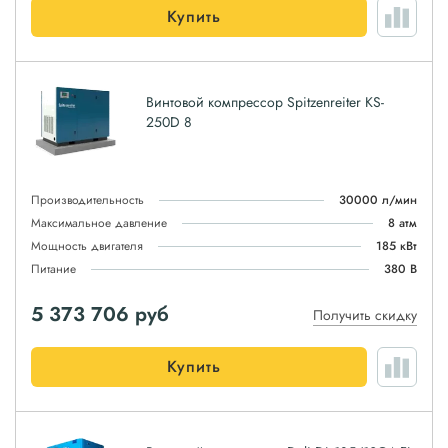
Купить
Винтовой компрессор Spitzenreiter KS-
250D 8
Производительность
30000 л/мин
Максимальное давление
8 атм
Мощность двигателя
185 кВт
Питание
380 В
5 373 706
руб
Получить скидку
Купить