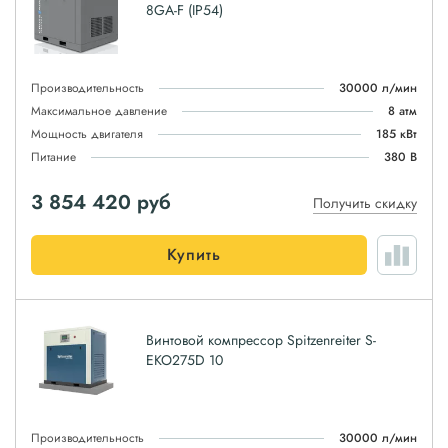
8GA-F (IP54)
Производительность
30000 л/мин
Максимальное давление
8 атм
Мощность двигателя
185 кВт
Питание
380 В
3 854 420
руб
Получить скидку
Купить
Винтовой компрессор Spitzenreiter S-
EKO275D 10
Производительность
30000 л/мин