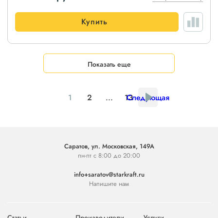
Купить
Показать еще
1
2
...
13
Следующая
Саратов, ул. Московская, 149А
пн-пт с 8:00 до 20:00
info+saratov@starkraft.ru
Напишите нам
Статьи
Производители
Услуги