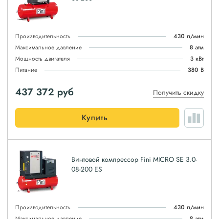
Производительность
430 л/мин
Максимальное давление
8 атм
Мощность двигателя
3 кВт
Питание
380 В
437 372
руб
Получить скидку
Купить
Винтовой компрессор Fini MICRO SE 3.0-
08-200 ES
Производительность
430 л/мин
Максимальное давление
8 атм