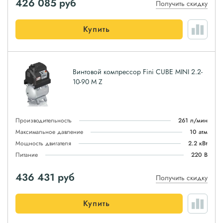
426 085
руб
Получить скидку
Купить
Винтовой компрессор Fini CUBE MINI 2.2-
10-90 M Z
Производительность
261 л/мин
Максимальное давление
10 атм
Мощность двигателя
2.2 кВт
Питание
220 В
436 431
руб
Получить скидку
Купить