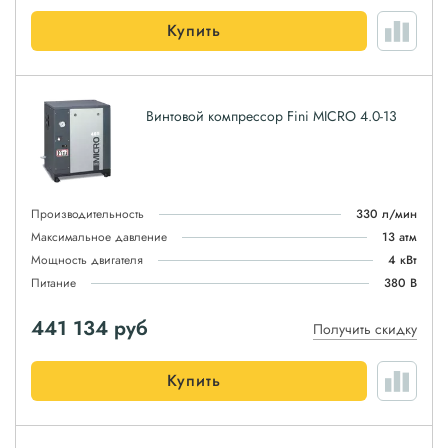
Купить
Винтовой компрессор Fini MICRO 4.0-13
Производительность
330 л/мин
Максимальное давление
13 атм
Мощность двигателя
4 кВт
Питание
380 В
441 134
руб
Получить скидку
Купить