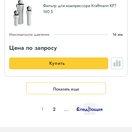
Фильтр для компрессора Kraftmann KFT
160 S
Максимальное давление
16 атм
Цена по запросу
Купить
Показать еще
1
2
...
5
Следующая