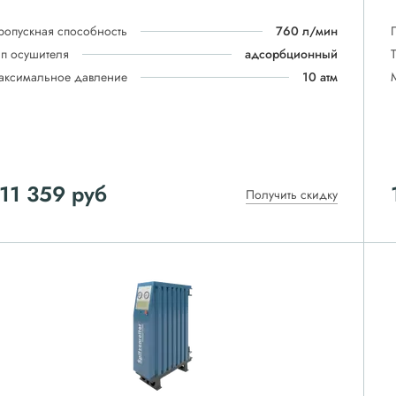
ропускная способность
760 л/мин
ип осушителя
адсорбционный
аксимальное давление
10 атм
11 359
руб
Получить скидку