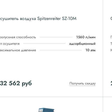
сушитель воздуха Spitzenreiter SZ-10M
ропускная способность
1560 л/мин
ип осушителя
адсорбционный
аксимальное давление
10 атм
132 562
руб
Получить скидку