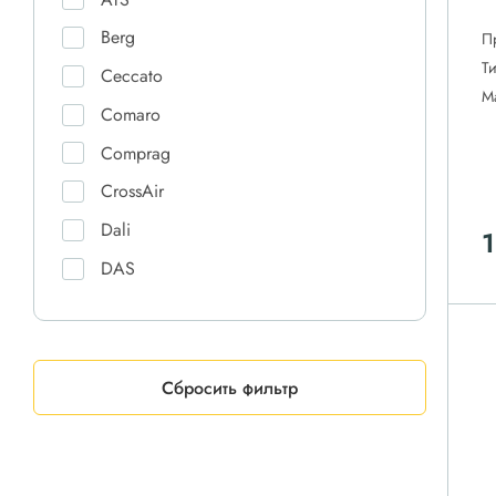
Berg
П
Т
Ceccato
М
Comaro
Comprag
CrossAir
Dali
1
DAS
Ekomak
ET-Compressors
Fiac
Сбросить фильтр
Friulair
Hansmann