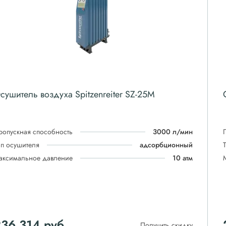
сушитель воздуха Spitzenreiter SZ-25M
ропускная способность
3000 л/мин
ип осушителя
адсорбционный
аксимальное давление
10 атм
236 314
руб
Получить скидку