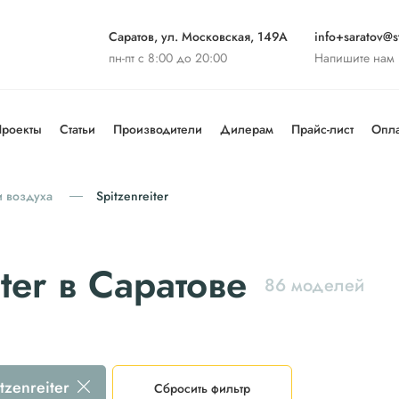
Саратов, ул. Московская, 149А
info+saratov@st
пн-пт с 8:00 до 20:00
Напишите нам
роекты
Статьи
Производители
Дилерам
Прайс-лист
Опла
 воздуха
Spitzenreiter
ter в Саратове
86 моделей
tzenreiter
Сбросить фильтр