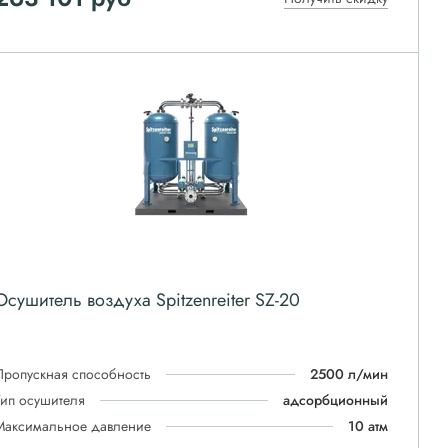
Осушитель воздуха Spitzenreiter SZ-20
Пропускная способность
2500 л/мин
Тип осушителя
адсорбционный
Максимальное давление
10 атм