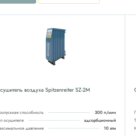
сушитель воздуха Spitzenreiter SZ-2M
ропускная способность
300 л/мин
ип осушителя
адсорбционный
аксимальное давление
10 атм