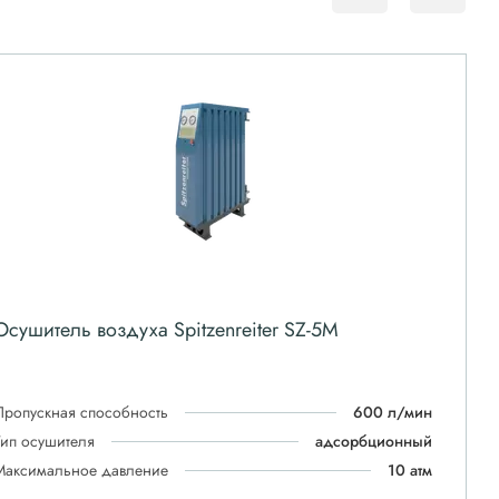
Осушитель воздуха Spitzenreiter SZ-5M
Пропускная способность
600 л/мин
Тип осушителя
адсорбционный
Максимальное давление
10 атм