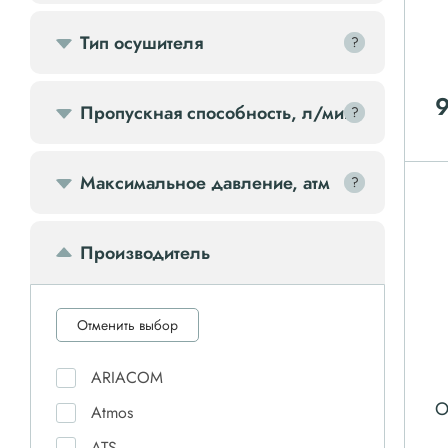
Передвижной компрессор
Тип осушителя
?
?
Компрессорное оборудование
Пропускная способность, л/мин
?
?
Компрессоры доп.
Максимальное давление, атм
?
?
Осветительные мачты
Производитель
Осушители
Ресиверы
Отменить выбор
ARIACOM
Фильтры
О
Atmos
ATS