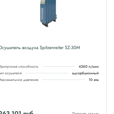
Осушитель воздуха Spitzenreiter SZ-30M
Пропускная способность
4260 л/мин
Тип осушителя
адсорбционный
Максимальное давление
10 атм
263 101
руб
Получить скидку