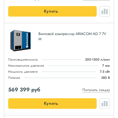
Купить
Винтовой компрессор ARIACOM AG 7 7V
M
Производительность
200-1200 л/мин
Максимальное давление
7 атм
Мощность двигателя
7.5 кВт
Питание
380 В
569 399
руб
Получить скидку
Купить