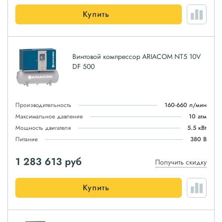
Купить
Винтовой компрессор ARIACOM NT5 10V
DF 500
Производительность
160-660 л/мин
Максимальное давление
10 атм
Мощность двигателя
5.5 кВт
Питание
380 В
1 283 613
руб
Получить скидку
Купить