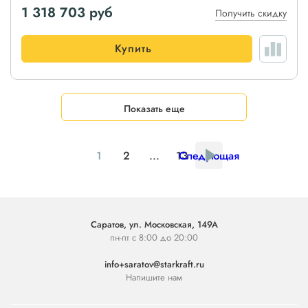
1 318 703
руб
Получить скидку
Купить
Показать еще
1
2
...
13
Следующая
Саратов, ул. Московская, 149А
пн-пт с 8:00 до 20:00
info+saratov@starkraft.ru
Напишите нам