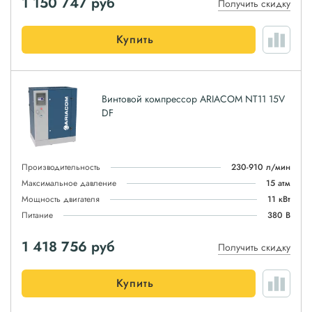
1 150 747
руб
Получить скидку
Купить
Винтовой компрессор ARIACOM NT11 15V
DF
Производительность
230-910 л/мин
Максимальное давление
15 атм
Мощность двигателя
11 кВт
Питание
380 В
1 418 756
руб
Получить скидку
Купить