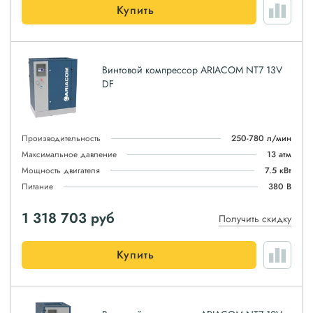
Купить
Винтовой компрессор ARIACOM NT7 13V
DF
Производительность
250-780 л/мин
Максимальное давление
13 атм
Мощность двигателя
7.5 кВт
Питание
380 В
1 318 703
руб
Получить скидку
Купить